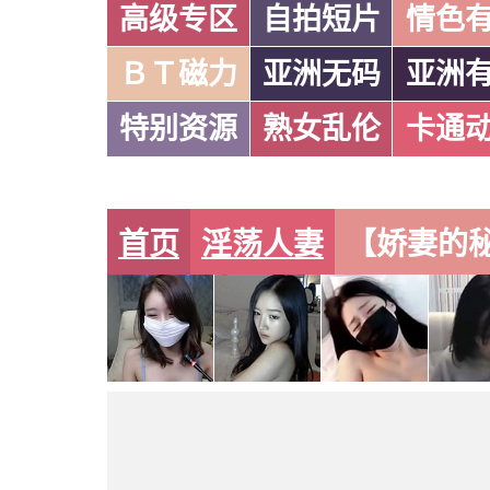
高级专区
自拍短片
情色
ＢＴ磁力
亚洲无码
亚洲
特别资源
熟女乱伦
卡通
首页
淫荡人妻
【娇妻的秘