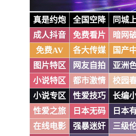
真是约炮
全国空降
同城
成人抖音
免费看片
暗网
免费AV
各大传媒
国产
图片特区
网友自拍
亚洲
小说特区
都市激情
校园
小说专区
性爱技巧
长编
性爱之旅
日本无码
日本
在线电影
强暴迷奸
三级